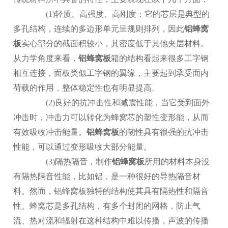
(1)轻质、高强度、高刚度：它的芯层是典型的
多孔结构，连续的多边形单元呈规则排列，因此
铝蜂窝
板
实心部分的截面积较小，其密度低于其他夹层材料。
从力学角度来看，
铝蜂窝板
箱的结构看起来很多工字钢
相互连接，面板类似工字钢的翼缘，主要起到承受面内
荷载的作用，整体稳定性也有明显提高。
(2)良好的抗冲击性和减震性能，当它受到面外
冲击时，冲击力可以转化为蜂窝芯的塑性变形能，从而
有效吸收冲击能量。
铝蜂窝板
的韧性具有很强的抗冲击
性能，可以通过变形吸收大部分能量。
(3)隔热隔音，制作
铝蜂窝板
所用的材料本身没
有隔热隔音性能，比如铝，是一种很好的导热隔音材
料。然而，铝蜂窝板独特的结构使其具有隔热性和隔音
性。蜂窝芯是多孔结构，有多个封闭的网格，防止气
流、热对流和辐射在这种结构中难以传播，声波的传播