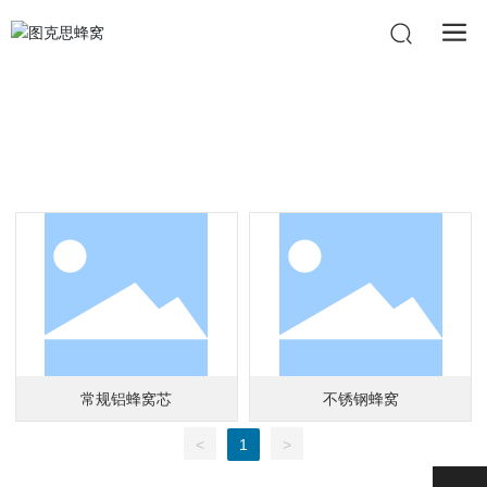
产品中心
常规铝蜂窝芯
不锈钢蜂窝
<
1
>